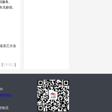
回服务。
失无赔偿。
送至乙方业
[
]
关闭窗口
80
：
商物流