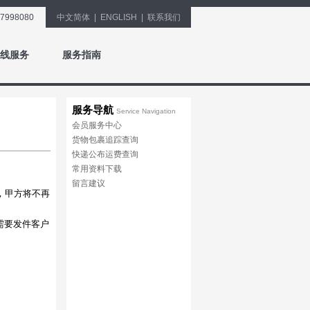
27998080
中文简体
|
ENGLISH
|
联系我们
线服务
服务指南
同行登录
服务导航
Service Navigation
会员服务中心
货物包裹追踪查询
快递公布运费查询
常用资料下载
留言建议
，甲方将不再
需要发件客户