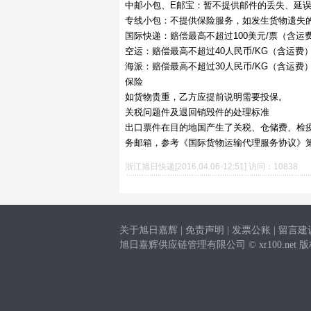
中邮小包、E邮宝：暂不提供邮件的丢失、延
专线小包：不提供保险服务，如发生货物遗失的
国际快递：赔偿最高不超过100美元/票（含运
空运：赔偿最高不超过40人民币/KG（含运费
海派：赔偿最高不超过30人民币/KG（含运费
保险
如货物贵重，乙方应提前说明需要投保。
关税问题件及退回销毁件的处理标准
出口票件在目的地国产生了关税、仓储费、检
务邮箱，参考《国际货物运输代理服务协议》
浙江旭日快递[2016.04.06-12:51] 访问：10838
关于旭日嘉辉
|
免责声明
|
发票公账
|
留言建
旭日嘉辉供应链管理有限公司 © xr100.net 