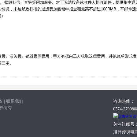
误、损毁补偿、查验等附加服务。对于无法投递或收件人拒收邮件，提供集中退
情况，未被邮政扫描的退运费加赔偿申报金额最高不超过100RMB，平邮件遗
费）
）
）
疫费、清关费、销毁费等费用，甲方有权向乙方收取这些费用，并以账单形式发
第三条。
议
|
联系我们
咨询热线：
版权所有
0574-279980
关注订阅号
旭日跨境电