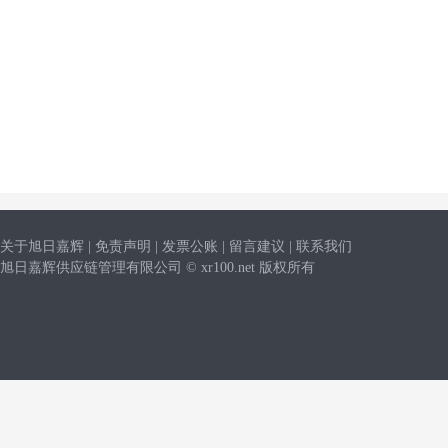
关于旭日嘉辉
|
免责声明
|
发票公账
|
留言建议
|
联系我们
旭日嘉辉供应链管理有限公司 © xr100.net 版权所有