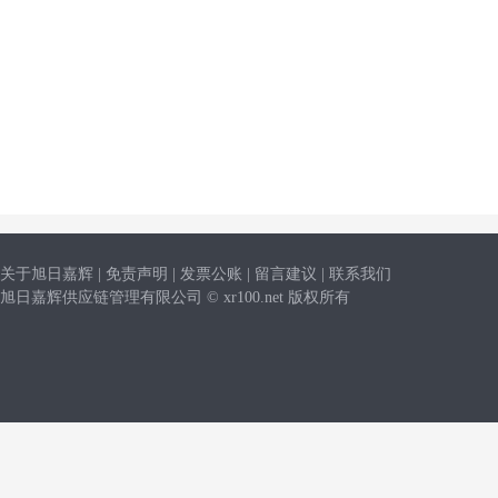
关于旭日嘉辉
|
免责声明
|
发票公账
|
留言建议
|
联系我们
旭日嘉辉供应链管理有限公司 © xr100.net 版权所有